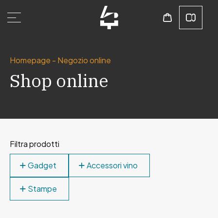
Homepage
-
Negozio online
Shop online
Filtra prodotti
Gadget
Accessori vino
Stampe