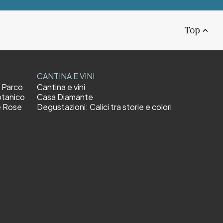
Top
CANTINA E VINI
l Parco
Cantina e vini
otanico
Casa Diamante
e Rose
Degustazioni: Calici tra storie e colori