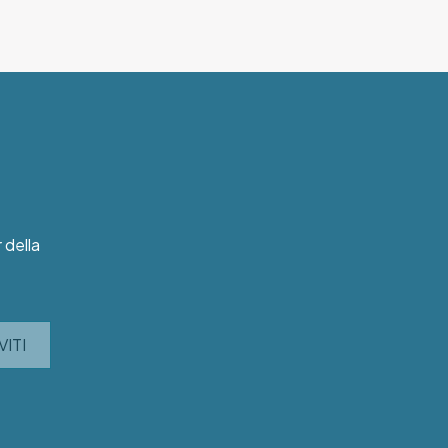
r della
VITI