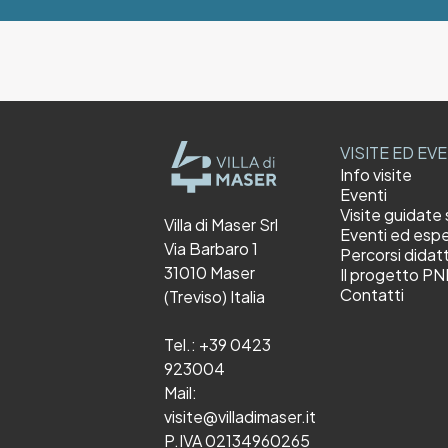
VISITE ED EV
Info visite
Eventi
Visite guidate 
Villa di Maser Srl
Eventi ed espe
Via Barbaro 1
Percorsi didatt
31010 Maser
Il progetto P
Contatti
(Treviso) Italia
Tel.:
+39 0423
923004
Mail:
visite@villadimaser.it
P.IVA 02134960265