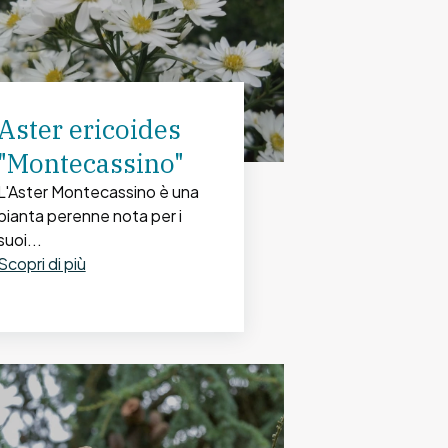
Aster ericoides
"Montecassino"
L'Aster Montecassino è una
pianta perenne nota per i
suoi...
Scopri di più