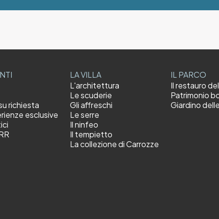
ENTI
LA VILLA
IL PARCO
L'architettura
Il restauro de
Le scuderie
Patrimonio b
su richiesta
Gli affreschi
Giardino dell
rienze esclusive
Le serre
ici
Il ninfeo
NRR
Il tempietto
La collezione di Carrozze