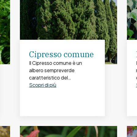
Cipresso comune
Il Cipresso comune è un
albero sempreverde
caratteristico del
paesaggio...
Scopri di più