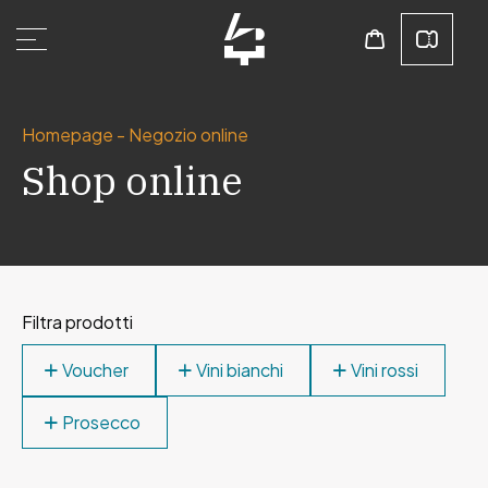
Homepage
-
Negozio online
Shop online
Filtra prodotti
Voucher
Vini bianchi
Vini rossi
Prosecco