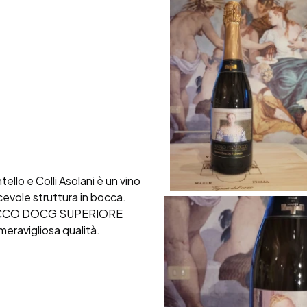
llo e Colli Asolani è un vino
acevole struttura in bocca.
SECCO DOCG SUPERIORE
meravigliosa qualità.