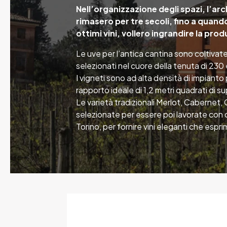
Nell’organizzazione degli spazi, l’arch
rimasero per tre secoli, fino a quand
ottimi vini, vollero ingrandire la pro
Le uve per l’antica cantina sono coltiva
selezionati nel cuore della tenuta di 230 e
I vigneti sono ad alta densità di impianto
rapporto ideale di 1,2 metri quadrati di s
Le varietà tradizionali Merlot, Caberne
selezionate per essere poi lavorate con c
Torino, per fornire vini eleganti che esp