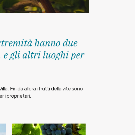
l’estremità hanno due
e gli altri luoghi per
a. Fin da allora i frutti della vite sono
r i proprietari.