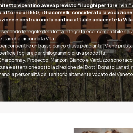
itetto vicentino aveva previsto “i luoghi per fare i vini” s
o attorno al 1850, i Giacomelli, considerata la vocazione
duzione e costruirono la cantina attuale adiacente la Villa
te secondo le regole della lotta integrata eco-compatibile nei
ttari che circonda la Villa.
 per consentire un basso carico di uva per pianta. Viene prestat
uperficie fogliare per chilogrammo di uva prodotta.
t, Chardonnay, Prosecco, Manzoni Bianco e Verduzzo sono rac
ura e attenzione sotto la direzione del Dott. Donato Lanati, r
rimano la personalità del territorio altamente vocato del Venet