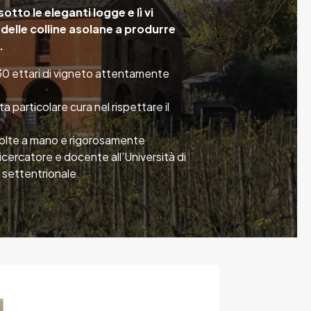
otto le eleganti logge e lì vi
 delle colline asolane a produrre
.
 30 ettari di vigneto attentamente
a particolare cura nel rispettare il
colte a mano e rigorosamente
icercatore e docente all’Università di
o settentrionale.