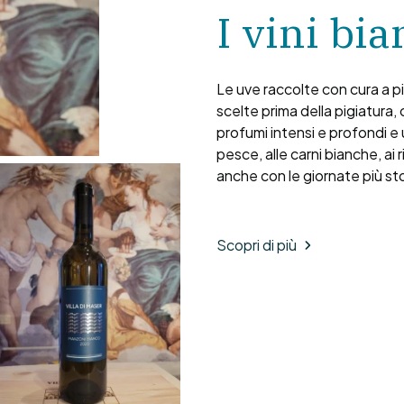
I vini bia
Le uve raccolte con cura a 
scelte prima della pigiatura, 
profumi intensi e profondi e 
pesce, alle carni bianche, ai r
anche con le giornate più st
Scopri di più