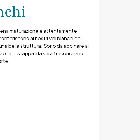
nchi
piena maturazione e attentamente
conferiscono ai nostri vini bianchi dei
una bella struttura. Sono da abbinare al
isotti, e stappati la sera ti riconciliano
orte.