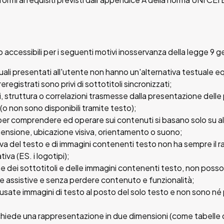
o accessibili per i seguenti motivi inosservanza della legge 9 
tuali presentati all'utente non hanno un'alternativa testuale 
registrati sono privi di sottotitoli sincronizzati;
ioni, struttura o correlazioni trasmesse dalla presentazione de
non sono disponibili tramite testo);
e per comprendere ed operare sui contenuti si basano solo su al
mensione, ubicazione visiva, orientamento o suono;
va del testo e di immagini contenenti testo non ha sempre il r
iva (ES. i logotipi);
ne dei sottotitoli e delle immagini contenenti testo, non poss
e assistive e senza perdere contenuto e funzionalità;
 usate immagini di testo al posto del solo testo e non sono né pe
ichiede una rappresentazione in due dimensioni (come tabelle d