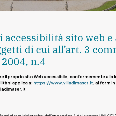
i accessibilità sito web e
getti di cui all’art. 3 co
 2004, n.4
dere il proprio sito Web accessibile, conformemente alla 
ità si applica a:
https://www.villadimaser.it
, ai form i
lladimaser.it
rmi ai requisiti previsti dall’appendice A della norma UNI CEI 