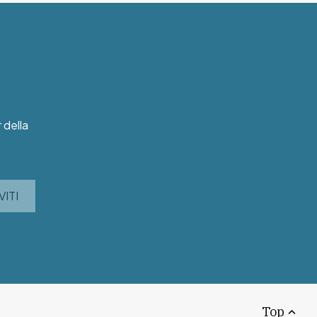
r della
VITI
Top