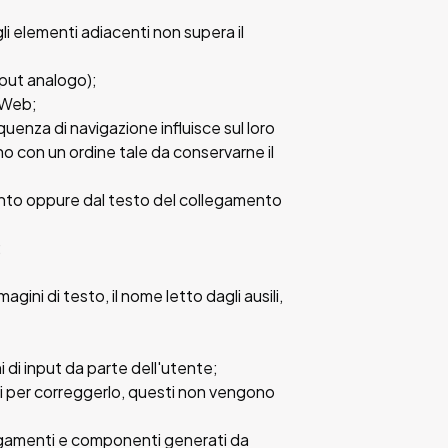
gli elementi adiacenti non supera il
nput analogo);
e Web;
enza di navigazione influisce sul loro
no con un ordine tale da conservarne il
ento oppure dal testo del collegamento
;
ni di testo, il nome letto dagli ausili,
i di input da parte dell'utente;
nti per correggerlo, questi non vengono
llegamenti e componenti generati da