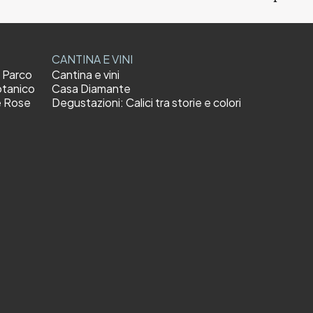
CANTINA E VINI
l Parco
Cantina e vini
otanico
Casa Diamante
e Rose
Degustazioni: Calici tra storie e colori