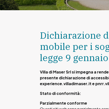
Dichiarazione d
mobile per i sog
legge 9 gennaio
Villa di Maser Srl si impegna a ren
presente dichiarazione di accessibil
experience.villadimaser.it e pnrr.vi
Stato di conformità:
Parzialmente conforme
Questi siti web sono parzialmente confo