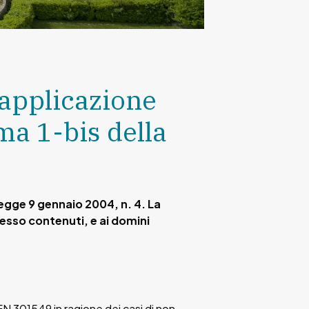
 applicazione
mma 1-bis della
legge 9 gennaio 2004, n. 4. La
n esso contenuti, e ai domini
EN 301549 in ragione dei casi di non