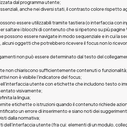
lizzata dal programma utente;
senziali, anche nei diversi stati, il contrasto colore rispetto a
ossono essere utilizzabili tramite tastiera (o interfaccia con i
 saltare i blocchi di contenuto che si ripetono su più pagin
e possono essere navigate in modo sequenziale e in cui la sequ
, alcuni oggetti che potrebbero ricevere il focus non lo ricevo
legamenti non può essere determinato dal testo del collegam
tte non chiariscono sufficientemente contenuti o funzionalità
tivi non è visibile l'indicatore del focus;
ll'interfaccia utente con etichette che includono testo o immagi
esentato visivamente;
finita la lingua;
ornite etichette o istruzioni quando il contenuto richiede azion
entificato un errore di inserimento e siano noti dei suggerime
visti dalla normativa;
nti dell'interfaccia utente (fra cui: elementi di un modulo, co