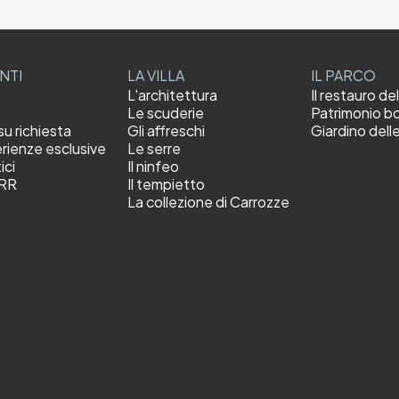
ENTI
LA VILLA
IL PARCO
L'architettura
Il restauro de
Le scuderie
Patrimonio b
su richiesta
Gli affreschi
Giardino dell
rienze esclusive
Le serre
ici
Il ninfeo
NRR
Il tempietto
La collezione di Carrozze