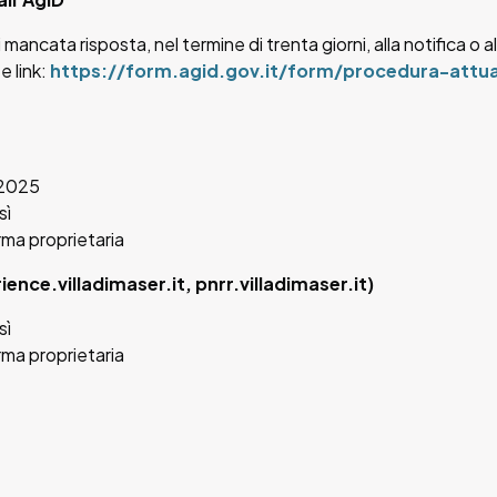
mancata risposta, nel termine di trenta giorni, alla notifica o al
e link:
https://form.agid.gov.it/form/procedura-att
 2025
sì
rma proprietaria
ience.villadimaser.it, pnrr.villadimaser.it)
sì
rma proprietaria