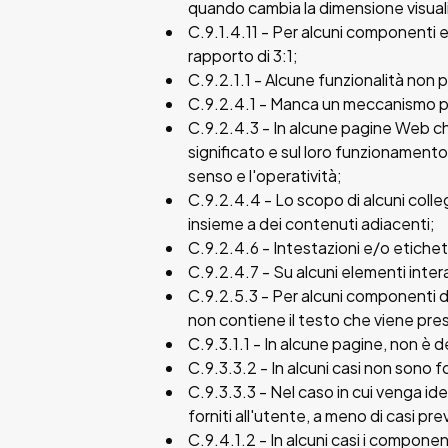
quando cambia la dimensione visua
C.9.1.4.11 - Per alcuni componenti es
rapporto di 3:1;
C.9.2.1.1 - Alcune funzionalità non p
C.9.2.4.1 - Manca un meccanismo per
C.9.2.4.3 - In alcune pagine Web ch
significato e sul loro funzionamento
senso e l'operatività;
C.9.2.4.4 - Lo scopo di alcuni col
insieme a dei contenuti adiacenti;
C.9.2.4.6 - Intestazioni e/o etiche
C.9.2.4.7 - Su alcuni elementi interat
C.9.2.5.3 - Per alcuni componenti de
non contiene il testo che viene pr
C.9.3.1.1 - In alcune pagine, non è de
C.9.3.3.2 - In alcuni casi non sono f
C.9.3.3.3 - Nel caso in cui venga id
forniti all'utente, a meno di casi pre
C.9.4.1.2 - In alcuni casi i compone