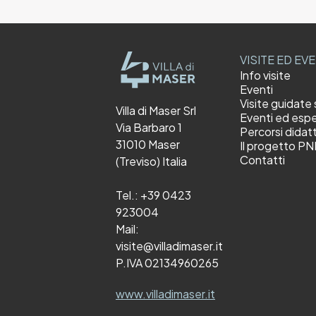
VISITE ED EV
Info visite
Eventi
Visite guidate 
Villa di Maser Srl
Eventi ed espe
Via Barbaro 1
Percorsi didatt
31010 Maser
Il progetto P
Contatti
(Treviso) Italia
Tel.:
+39 0423
923004
Mail:
visite@villadimaser.it
P.IVA 02134960265
www.villadimaser.it