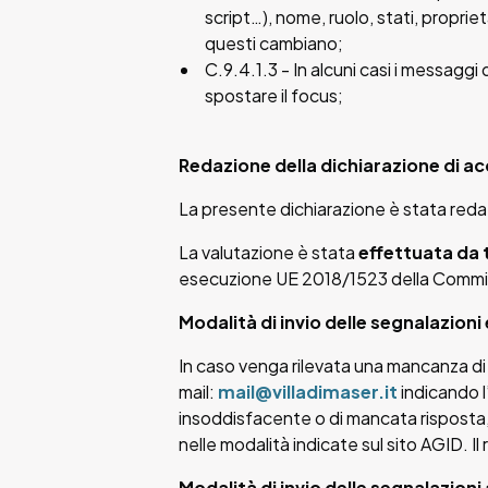
script…), nome, ruolo, stati, propri
questi cambiano;
C.9.4.1.3 - In alcuni casi i messaggi
spostare il focus;
Redazione della dichiarazione di ac
La presente dichiarazione è stata redat
La valutazione è stata
effettuata da 
esecuzione UE 2018/1523 della Commi
Modalità di invio delle segnalazion
In caso venga rilevata una mancanza di c
mail:
mail@villadimaser.it
indicando l
insoddisfacente o di mancata risposta, n
nelle modalità indicate sul sito AGID. I
Modalità di invio delle segnalazioni 