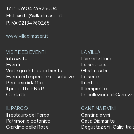
Tel.:
+39 0423 923004
Mail:
visite@villadimaser.it
P.IVA 02134960265
www.villadimaser.it
VISITE ED EVENTI
LA VILLA
Info visite
L'architettura
Eventi
Le scuderie
Visite guidate su richiesta
Gli affreschi
Eventi ed esperienze esclusive
Le serre
Percorsi didattici
Il ninfeo
Il progetto PNRR
Il tempietto
Contatti
La collezione di Carrozz
IL PARCO
CANTINA E VINI
Il restauro del Parco
Cantina e vini
Patrimonio botanico
Casa Diamante
Giardino delle Rose
Degustazioni: Calici tra s