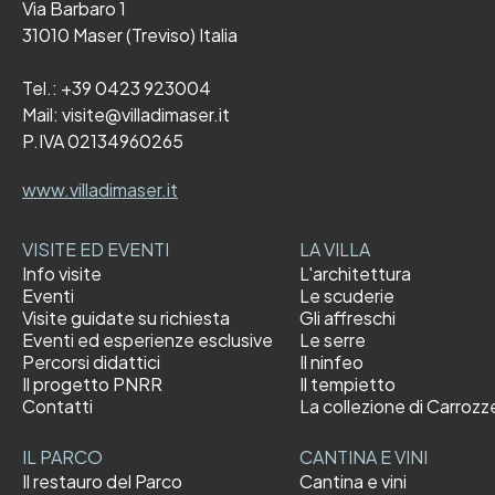
Via Barbaro 1
31010 Maser (Treviso) Italia
Tel.:
+39 0423 923004
Mail:
visite@villadimaser.it
P.IVA 02134960265
www.villadimaser.it
VISITE ED EVENTI
LA VILLA
Info visite
L'architettura
Eventi
Le scuderie
Visite guidate su richiesta
Gli affreschi
Eventi ed esperienze esclusive
Le serre
Percorsi didattici
Il ninfeo
Il progetto PNRR
Il tempietto
Contatti
La collezione di Carrozz
IL PARCO
CANTINA E VINI
Il restauro del Parco
Cantina e vini