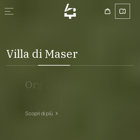
V
i
l
l
a
d
i
M
a
s
e
r
O
r
g
a
n
i
z
z
a
l
a
v
i
s
i
t
a
a
M
a
Scopri di più