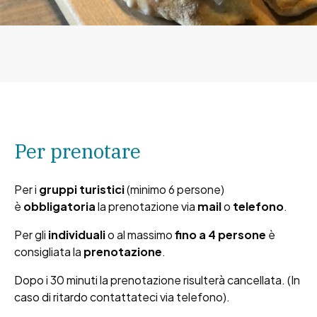
Per prenotare
Per i
gruppi turistici
(minimo 6 persone)
è
obbligatoria
la prenotazione via
mail
o
telefono
.
Per gli
individuali
o al massimo
fino a 4
persone
è
consigliata la
prenotazione
.
Dopo i 30 minuti la prenotazione risulterà cancellata. (In
caso di ritardo contattateci via telefono).