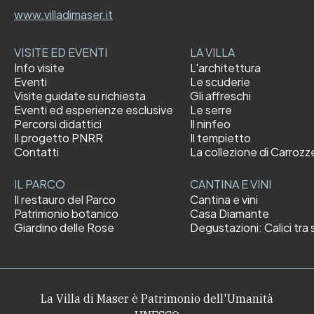
www.villadimaser.it
VISITE ED EVENTI
LA VILLA
Info visite
L'architettura
Eventi
Le scuderie
Visite guidate su richiesta
Gli affreschi
Eventi ed esperienze esclusive
Le serre
Percorsi didattici
Il ninfeo
Il progetto PNRR
Il tempietto
Contatti
La collezione di Carrozz
IL PARCO
CANTINA E VINI
Il restauro del Parco
Cantina e vini
Patrimonio botanico
Casa Diamante
Giardino delle Rose
Degustazioni: Calici tra s
La Villa di Maser è Patrimonio dell'Umanità