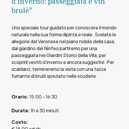
d'inverno: passeggiata e vin
brulè"
Uno speciale tour guidato per conoscere il mondo
naturale nella sua forma dipinta e reale. S
velate le
allegorie del Veronese nel piano nobile della casa,
dal giardino del Ninfeo partiremo per una
passeggiata nei Giardini Storici della Villa, per
scoprirli vestiti d’inverno e ancora suggestivi.
Per
scaldarci, termineremo la visita con una tazza
fumante di brulè speziato nelle scuderie.
Orario:
15:00 - 16:30
Durata:
1h e 30 minuti
Costo:
€ 18,00 adulti