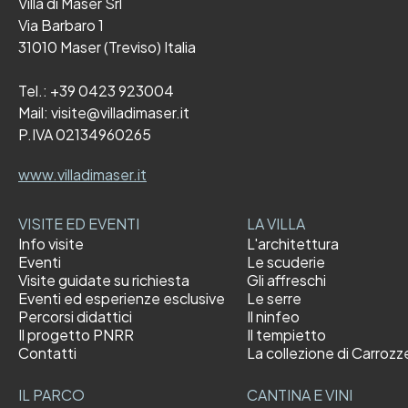
Villa di Maser Srl
Via Barbaro 1
31010 Maser (Treviso) Italia
Tel.:
+39 0423 923004
Mail:
visite@villadimaser.it
P.IVA 02134960265
www.villadimaser.it
VISITE ED EVENTI
LA VILLA
Info visite
L'architettura
Eventi
Le scuderie
Visite guidate su richiesta
Gli affreschi
Eventi ed esperienze esclusive
Le serre
Percorsi didattici
Il ninfeo
Il progetto PNRR
Il tempietto
Contatti
La collezione di Carrozz
IL PARCO
CANTINA E VINI