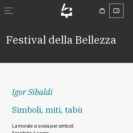
Festival della Bellezza
Igor Sibaldi
Simboli, miti, tabù
La morale si svela per simboli.
Il proibito è sacro.