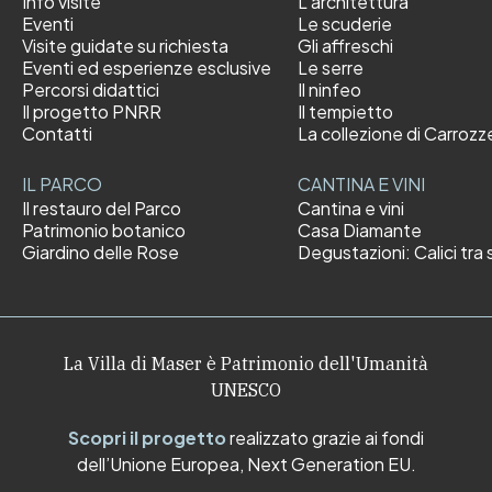
Info visite
L'architettura
Eventi
Le scuderie
Visite guidate su richiesta
Gli affreschi
Eventi ed esperienze esclusive
Le serre
Percorsi didattici
Il ninfeo
Il progetto PNRR
Il tempietto
Contatti
La collezione di Carrozz
IL PARCO
CANTINA E VINI
Il restauro del Parco
Cantina e vini
Patrimonio botanico
Casa Diamante
Giardino delle Rose
Degustazioni: Calici tra s
La Villa di Maser è Patrimonio dell'Umanità
UNESCO
Scopri il progetto
realizzato grazie ai fondi
dell’Unione Europea, Next Generation EU.