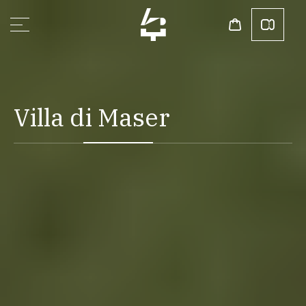
V
i
l
l
a
d
i
M
a
s
e
r
O
r
g
a
n
i
z
z
a
l
a
v
i
s
i
t
a
a
M
a
s
e
Scopri di più