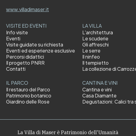
www.villadimaser.it
VISITE ED EVENTI
LA VILLA
Info visite
L'architettura
Eventi
Le scuderie
Visite guidate su richiesta
Gli affreschi
Eventi ed esperienze esclusive
Le serre
Percorsi didattici
Il ninfeo
Il progetto PNRR
Il tempietto
Contatti
La collezione di Carrozz
IL PARCO
CANTINA E VINI
Il restauro del Parco
Cantina e vini
Patrimonio botanico
Casa Diamante
Giardino delle Rose
Degustazioni: Calici tra s
La Villa di Maser è Patrimonio dell'Umanità