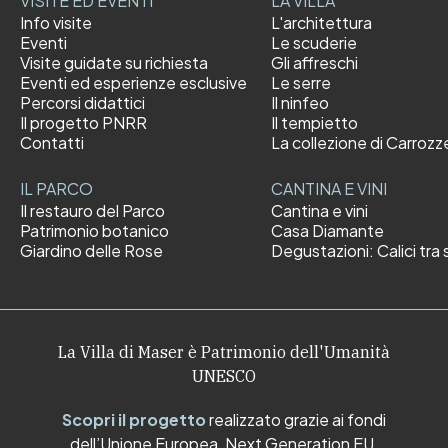
VISITE ED EVENTI
LA VILLA
Info visite
L'architettura
Eventi
Le scuderie
Visite guidate su richiesta
Gli affreschi
Eventi ed esperienze esclusive
Le serre
Percorsi didattici
Il ninfeo
Il progetto PNRR
Il tempietto
Contatti
La collezione di Carrozz
IL PARCO
CANTINA E VINI
Il restauro del Parco
Cantina e vini
Patrimonio botanico
Casa Diamante
Giardino delle Rose
Degustazioni: Calici tra s
La Villa di Maser è Patrimonio dell'Umanità
UNESCO
Scopri il progetto
realizzato grazie ai fondi
dell’Unione Europea, Next Generation EU.